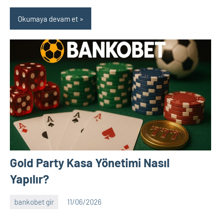
Okumaya devam et
Gold Party Kasa Yönetimi Nasıl
Yapılır?
bankobet gir
11/06/2026
Bankobet
Yorum