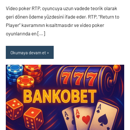
yapılmamış
Video poker RTP, oyuncuya uzun vadede teorik olarak
geri dönen ödeme yüzdesini ifade eder. RTP, “Return to
Player” kavramının kısaltmasıdır ve video poker
oyunlarında en […]
Okumaya devam et