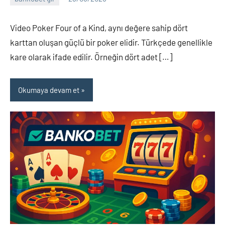
Bankobet
Yorum
yapılmamış
Video Poker Four of a Kind, aynı değere sahip dört
karttan oluşan güçlü bir poker elidir. Türkçede genellikle
kare olarak ifade edilir. Örneğin dört adet […]
Okumaya devam et