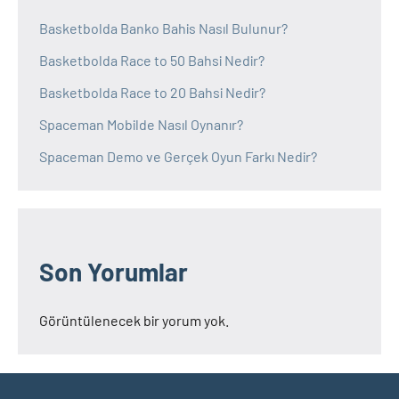
Basketbolda Banko Bahis Nasıl Bulunur?
Basketbolda Race to 50 Bahsi Nedir?
Basketbolda Race to 20 Bahsi Nedir?
Spaceman Mobilde Nasıl Oynanır?
Spaceman Demo ve Gerçek Oyun Farkı Nedir?
Son Yorumlar
Görüntülenecek bir yorum yok.