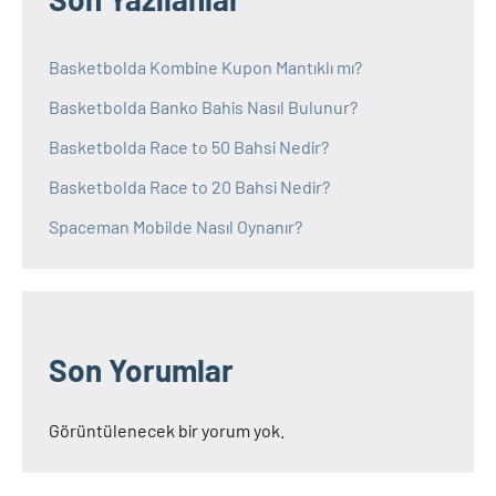
Basketbolda Kombine Kupon Mantıklı mı?
Basketbolda Banko Bahis Nasıl Bulunur?
Basketbolda Race to 50 Bahsi Nedir?
Basketbolda Race to 20 Bahsi Nedir?
Spaceman Mobilde Nasıl Oynanır?
Son Yorumlar
Görüntülenecek bir yorum yok.