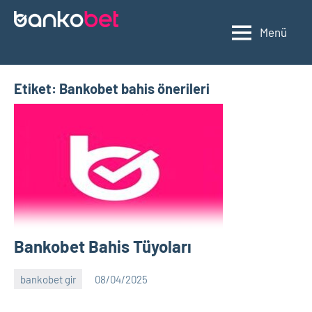
İçeriğe
geç
Menü
Bankobet
Bankobet
Gir
Etiket:
Bankobet bahis önerileri
Bankobet Bahis Tüyoları
bankobet gir
08/04/2025
Bankobet
Yorum
yapılmamış