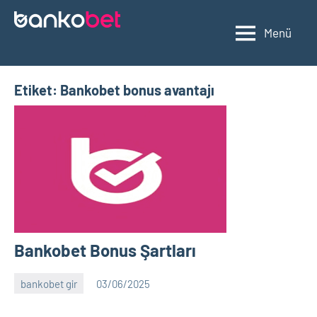
İçeriğe
geç
Menü
Bankobet
Bankobet
Gir
Etiket:
Bankobet bonus avantajı
Bankobet Bonus Şartları
bankobet gir
03/06/2025
Bankobet
Yorum
yapılmamış