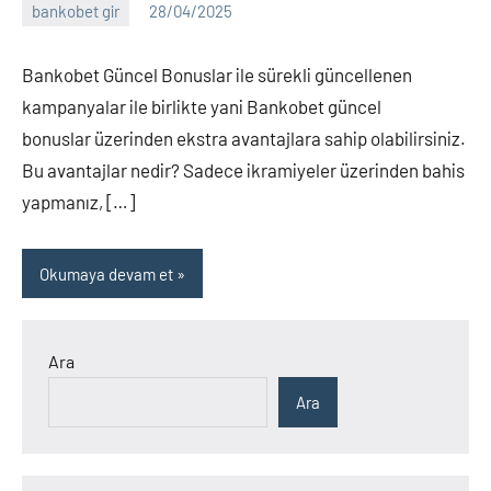
bankobet gir
28/04/2025
Bankobet
Yorum
yapılmamış
Bankobet Güncel Bonuslar ile sürekli güncellenen
kampanyalar ile birlikte yani Bankobet güncel
bonuslar üzerinden ekstra avantajlara sahip olabilirsiniz.
Bu avantajlar nedir? Sadece ikramiyeler üzerinden bahis
yapmanız, […]
Okumaya devam et
Ara
Ara