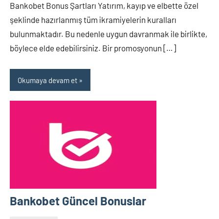
Bankobet Bonus Şartları Yatırım, kayıp ve elbette özel
şeklinde hazırlanmış tüm ikramiyelerin kuralları
bulunmaktadır. Bu nedenle uygun davranmak ile birlikte,
böylece elde edebilirsiniz. Bir promosyonun […]
Okumaya devam et
Bankobet Güncel Bonuslar