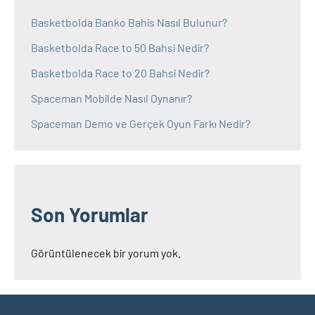
Basketbolda Banko Bahis Nasıl Bulunur?
Basketbolda Race to 50 Bahsi Nedir?
Basketbolda Race to 20 Bahsi Nedir?
Spaceman Mobilde Nasıl Oynanır?
Spaceman Demo ve Gerçek Oyun Farkı Nedir?
Son Yorumlar
Görüntülenecek bir yorum yok.