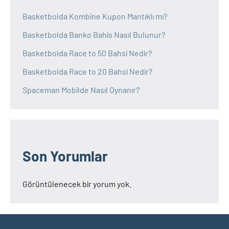
Basketbolda Kombine Kupon Mantıklı mı?
Basketbolda Banko Bahis Nasıl Bulunur?
Basketbolda Race to 50 Bahsi Nedir?
Basketbolda Race to 20 Bahsi Nedir?
Spaceman Mobilde Nasıl Oynanır?
Son Yorumlar
Görüntülenecek bir yorum yok.