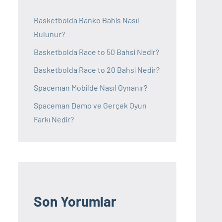
Basketbolda Banko Bahis Nasıl
Bulunur?
Basketbolda Race to 50 Bahsi Nedir?
Basketbolda Race to 20 Bahsi Nedir?
Spaceman Mobilde Nasıl Oynanır?
Spaceman Demo ve Gerçek Oyun
Farkı Nedir?
Son Yorumlar