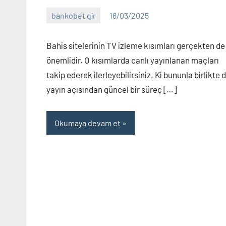
bankobet gir
16/03/2025
Bankobet
Yorum
yapılmamış
Bahis sitelerinin TV izleme kısımları gerçekten de
önemlidir. O kısımlarda canlı yayınlanan maçları
takip ederek ilerleyebilirsiniz. Ki bununla birlikte 
yayın açısından güncel bir süreç […]
Okumaya devam et