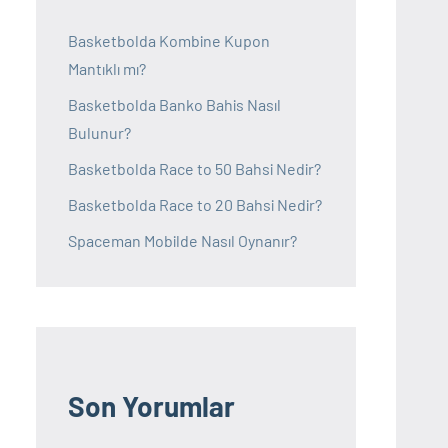
Basketbolda Kombine Kupon
Mantıklı mı?
Basketbolda Banko Bahis Nasıl
Bulunur?
Basketbolda Race to 50 Bahsi Nedir?
Basketbolda Race to 20 Bahsi Nedir?
Spaceman Mobilde Nasıl Oynanır?
Son Yorumlar