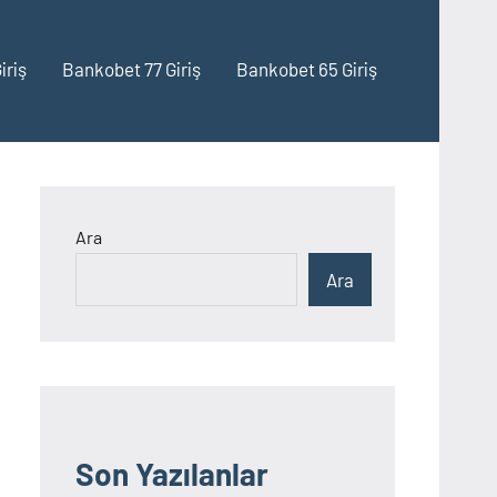
iriş
Bankobet 77 Giriş
Bankobet 65 Giriş
Ara
Ara
Son Yazılanlar