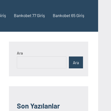
iriş
Bankobet 77 Giriş
Bankobet 65 Giriş
Ara
Ara
Son Yazılanlar