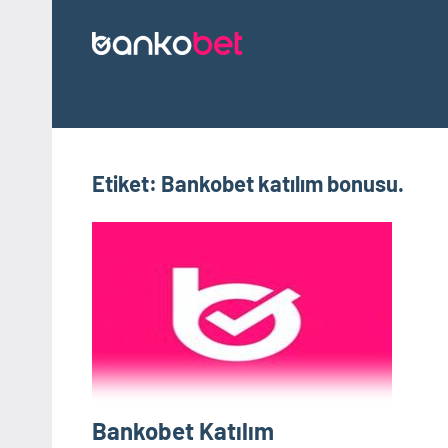
İçeriğe
geç
Bankobet
Bankobet
Gir
Etiket:
Bankobet katılım bonusu.
Bankobet Katılım