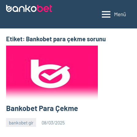
İçeriğe
geç
Menü
Bankobet
Bankobet
Gir
Etiket:
Bankobet para çekme sorunu
Bankobet Para Çekme
bankobet gir
08/03/2025
Bankobet
Yorum
yapılmamış