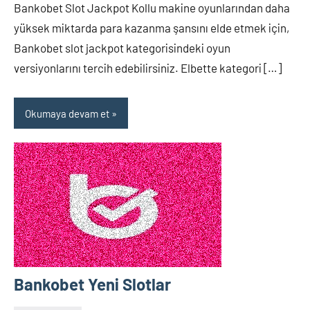
Bankobet Slot Jackpot Kollu makine oyunlarından daha
yüksek miktarda para kazanma şansını elde etmek için,
Bankobet slot jackpot kategorisindeki oyun
versiyonlarını tercih edebilirsiniz. Elbette kategori […]
Okumaya devam et
Bankobet Yeni Slotlar