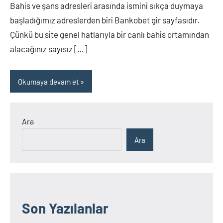
Bahis ve şans adresleri arasında ismini sıkça duymaya
başladığımız adreslerden biri Bankobet gir sayfasıdır.
Çünkü bu site genel hatlarıyla bir canlı bahis ortamından
alacağınız sayısız […]
Okumaya devam et
Ara
Ara
Son Yazılanlar