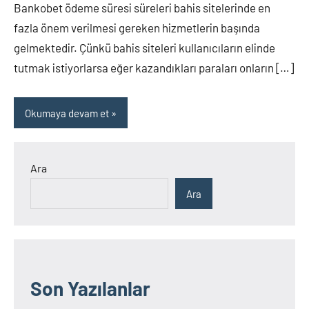
Bankobet ödeme süresi süreleri bahis sitelerinde en
fazla önem verilmesi gereken hizmetlerin başında
gelmektedir. Çünkü bahis siteleri kullanıcıların elinde
tutmak istiyorlarsa eğer kazandıkları paraları onların […]
Okumaya devam et
Ara
Ara
Son Yazılanlar