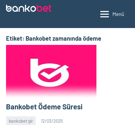
İçeriğe
geç
Menü
Bankobet
Bankobet
Gir
Etiket:
Bankobet zamanında ödeme
Bankobet Ödeme Süresi
bankobet gir
12/03/2025
Bankobet
Yorum
yapılmamış