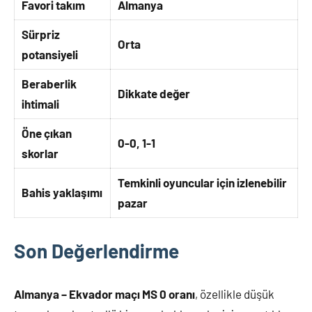
Favori takım
Almanya
Sürpriz
Orta
potansiyeli
Beraberlik
Dikkate değer
ihtimali
Öne çıkan
0-0, 1-1
skorlar
Temkinli oyuncular için izlenebilir
Bahis yaklaşımı
pazar
Son Değerlendirme
Almanya – Ekvador maçı MS 0 oranı
, özellikle düşük