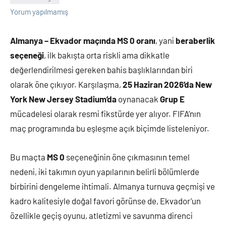
Yorum yapılmamış
Almanya – Ekvador maçında MS 0 oranı
, yani
beraberlik
seçeneği
, ilk bakışta orta riskli ama dikkatle
değerlendirilmesi gereken bahis başlıklarından biri
olarak öne çıkıyor. Karşılaşma,
25 Haziran 2026’da New
York New Jersey Stadium’da
oynanacak
Grup E
mücadelesi olarak resmi fikstürde yer alıyor. FIFA’nın
maç programında bu eşleşme açık biçimde listeleniyor.
Bu maçta
MS 0
seçeneğinin öne çıkmasının temel
nedeni, iki takımın oyun yapılarının belirli bölümlerde
birbirini dengeleme ihtimali. Almanya turnuva geçmişi ve
kadro kalitesiyle doğal favori görünse de, Ekvador’un
özellikle geçiş oyunu, atletizmi ve savunma direnci