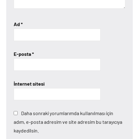
Ad
*
E-posta
*
İnternet sitesi
Daha sonraki yorumlarımda kullanılması için
adım, e-posta adresim ve site adresim bu tarayıcıya
kaydedilsin.