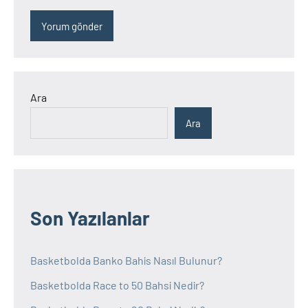
Ara
Ara
Son Yazılanlar
Basketbolda Banko Bahis Nasıl Bulunur?
Basketbolda Race to 50 Bahsi Nedir?