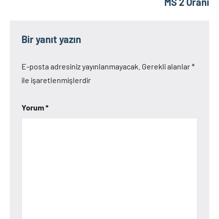
MS 2 Oranı
Bir yanıt yazın
E-posta adresiniz yayınlanmayacak.
Gerekli alanlar
*
ile işaretlenmişlerdir
Yorum
*