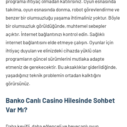
programa ihtiyaç olmadan katılırsınız. Oyun esnasında
takılma, oyun esnasında donma, robot görevlendirme ve
benzer bir olumsuzluğu yaşama ihtimaliniz yoktur. Böyle
bir olumsuzluk görüldüğünde, muhtemel sebepler
açıktır. İnternet bağlantınızı kontrol edin. Sağlıklı
internet bağlantısını elde etmeye çalışın. Oyunlar için
ihtiyaç duyulan ve elinizdeki cihazda yüklü olan
programların güncel sürümlerini mutlaka adapte
etmeniz de gerekecektir. Bu aksaklıklar giderildiğinde,
yaşadığınız teknik problemin ortadan kalktığını
görürsünüz.
Banko Canlı Casino Hilesinde Sohbet
Var Mı?
Daha keyifli, daha eğlenceli ve heyecanlı oyun