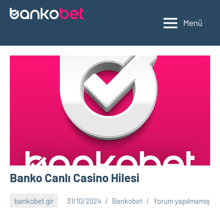
İçeriğe
geç
Menü
Bankobet
Bankobet
Gir
Banko Canlı Casino Hilesi
bankobet gir
31/10/2024
Bankobet
Yorum yapılmamış