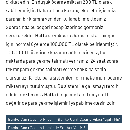
dikkat edin. En düşük ödeme miktarı 200 TL olarak
sabitlenmiştir. Daha altında kazanç elde etmiş iseniz,
paranın bir kısmını yeniden kullanabilmektesiniz.
Sonrasında bu değeri hesap üzerinde görmeniz
gerekecektir. Hatta en yüksek ödeme miktarı bir gün
için, normal üyelerde 100.000 TL olarak belirlenmiştir.
100.000 TL üzerinde kazanç sağlamış iseniz, bu
miktarda para çekme talimatı verirsiniz. 24 saat sonra
tekrar para çekme talimatı verme hakkına sahip
olursunuz. Kripto para sistemleri için maksimum ödeme
miktarı ayrı tutulmuştur. Bu sistem ile çalışmayı tercih
edebilmektesiniz. Hatta bir günde tam 1 milyon TL
değerinde para çekme işlemini yapabilmektesinizdir.
Banko Canlı Casino Hilesi
Banko Canlı Casino Hilesi Yapılır Mı?
Banko Canlı Casino Hilesinde Sohbet Var Mı?