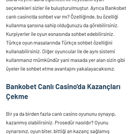
seçenekleri sizler ile buluşturulmuştur. Ayrıca Bankobet
canlı casino’da sohbet var mı? Özelliğinde, bu özelliği
kullanma şansına sahip olduğunuzu da görebilirsiniz.
Kurpiyerler ile oyun esnasında sohbet edebilirsiniz.
Türkçe oyun masalarında Türkçe sohbet özelliğini
kullanabilirsiniz. Diğer oyuncular ile de aynı sistemi
kullanmanız mümkündür yani masada yer alan sizin gibi
üyeler ile sohbet etme avantajını yakalayacaksınız.
Bankobet Canlı Casino’da Kazançları
Çekme
Bir ya da birden fazla canlı casino oyununu oynayıp,
kazanmış olabilirsiniz. Prosedür nasıldır? Oyunu
oynarsınız, oyun biter, bittiği an kazanç sağlamış