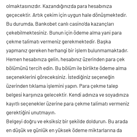
olmaktasınızdır. Kazandığınızda para hesabınıza
geçecektir. Artık çekim için uygun hale dönüşmektedir.
Bu durumda, Bankobet canlı casino’da kazançları
çekebilmektesiniz. Bunun için ödeme alma yani para
çekme talimatı vermeniz gerekmektedir. Başka
yapmanız gereken herhangi bir işlem bulunmamaktadır.
Hemen hesabınıza gelin, hesabınız üzerinden para çek
bölümünü tercih edin. Bu bölüm ile birlikte ödeme alma
seçeneklerini göreceksiniz. İstediğiniz seçeneğin
üzerinden tıklama işlemini yapın. Para çekme talep
belgesi karşınıza gelecektir. Kendi adınıza ve soyadınıza
kayıtlı seçenekler üzerine para çekme talimatı vermeniz
gerektiğini unutmayın.
Belgeyi doğru ve eksiksiz bir şekilde doldurun. Bu arada
en düşük ve günlük en yüksek ödeme miktarlarına da