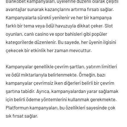
Bankobet kampanyaları, üyelerine düzenli olarak çeşitli
avantajlar sunarak kazançlarını artırma fırsatı sağlar.
Kampanyalarla sürekli yenilenir ve her bir kampanya
farklı bir tema veya ödül havuzuyla dikkat çeker. Slot
oyunları, canlı casino ve spor bahisleri gibi popüler
kategorilerde düzenlenir. Bu sayede, her üyenin ilgisini
çekecek bir etkinlik her zaman mevcuttur.
Kampanyalar genellikle çevrim şartları, yatırım limitleri
ve ödül miktarlarıyla belirlenmekte. Örneğin, bazı
kampanyalar çevrimsiz iken diğerleri belirli bir çevrim
şartına tabidir. Ayrıca, kampanyalardan yarar sağlamak
için belirli ödeme yöntemlerini kullanmak gerekmekte.
Platformun kampanyaları, bu özellikleri sayesinde çok
sık fırsat sağlar.