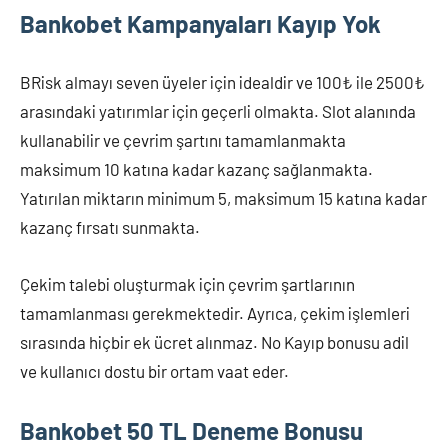
Bankobet Kampanyaları Kayıp Yok
BRisk almayı seven üyeler için idealdir ve 100₺ ile 2500₺
arasındaki yatırımlar için geçerli olmakta. Slot alanında
kullanabilir ve çevrim şartını tamamlanmakta
maksimum 10 katına kadar kazanç sağlanmakta.
Yatırılan miktarın minimum 5, maksimum 15 katına kadar
kazanç fırsatı sunmakta.
Çekim talebi oluşturmak için çevrim şartlarının
tamamlanması gerekmektedir. Ayrıca, çekim işlemleri
sırasında hiçbir ek ücret alınmaz. No Kayıp bonusu adil
ve kullanıcı dostu bir ortam vaat eder.
Bankobet 50 TL Deneme Bonusu