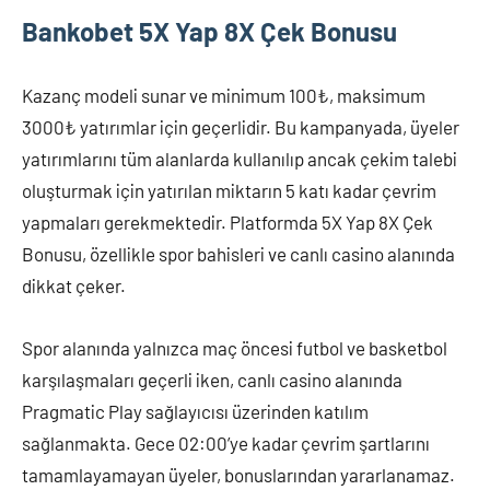
Bankobet 5X Yap 8X Çek Bonusu
Kazanç modeli sunar ve minimum 100₺, maksimum
3000₺ yatırımlar için geçerlidir. Bu kampanyada, üyeler
yatırımlarını tüm alanlarda kullanılıp ancak çekim talebi
oluşturmak için yatırılan miktarın 5 katı kadar çevrim
yapmaları gerekmektedir. Platformda 5X Yap 8X Çek
Bonusu, özellikle spor bahisleri ve canlı casino alanında
dikkat çeker.
Spor alanında yalnızca maç öncesi futbol ve basketbol
karşılaşmaları geçerli iken, canlı casino alanında
Pragmatic Play sağlayıcısı üzerinden katılım
sağlanmakta. Gece 02:00’ye kadar çevrim şartlarını
tamamlayamayan üyeler, bonuslarından yararlanamaz.