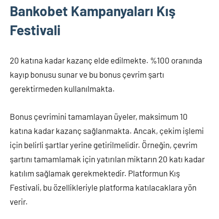
Bankobet Kampanyaları Kış
Festivali
20 katına kadar kazanç elde edilmekte. %100 oranında
kayıp bonusu sunar ve bu bonus çevrim şartı
gerektirmeden kullanılmakta.
Bonus çevrimini tamamlayan üyeler, maksimum 10
katına kadar kazanç sağlanmakta. Ancak, çekim işlemi
için belirli şartlar yerine getirilmelidir. Örneğin, çevrim
şartını tamamlamak için yatırılan miktarın 20 katı kadar
katılım sağlamak gerekmektedir. Platformun Kış
Festivali, bu özellikleriyle platforma katılacaklara yön
verir.