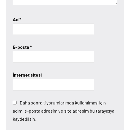
Ad
*
E-posta
*
İnternet sitesi
Daha sonraki yorumlarımda kullanılması için
adım, e-posta adresim ve site adresim bu tarayıcıya
kaydedilsin.