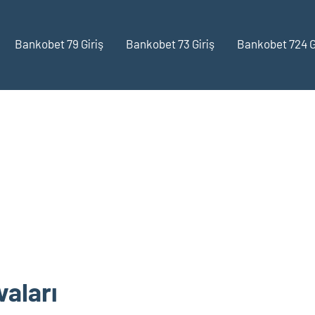
Bankobet 79 Giriş
Bankobet 73 Giriş
Bankobet 724 G
aları