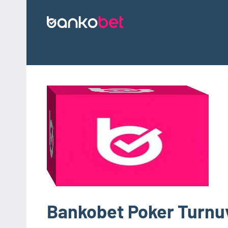
İçeriğe
geç
Bankobet
Bankobet
Gir
Bankobet Poker Turnuv