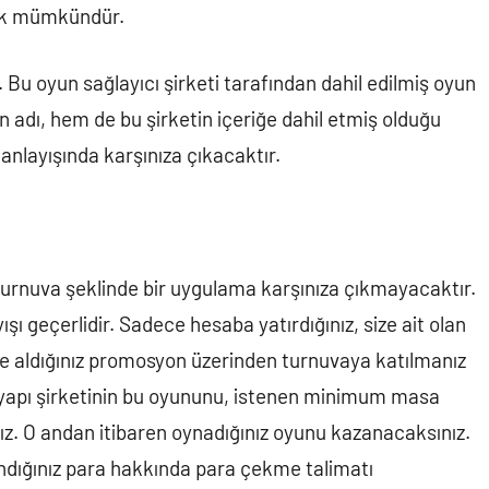
mek mümkündür.
. Bu oyun sağlayıcı şirketi tarafından dahil edilmiş oyun
n adı, hem de bu şirketin içeriğe dahil etmiş olduğu
nlayışında karşınıza çıkacaktır.
urnuva şeklinde bir uygulama karşınıza çıkmayacaktır.
ı geçerlidir. Sadece hesaba yatırdığınız, size ait olan
m ile aldığınız promosyon üzerinden turnuvaya katılmanız
altyapı şirketinin bu oyununu, istenen minimum masa
nız. O andan itibaren oynadığınız oyunu kazanacaksınız.
andığınız para hakkında para çekme talimatı