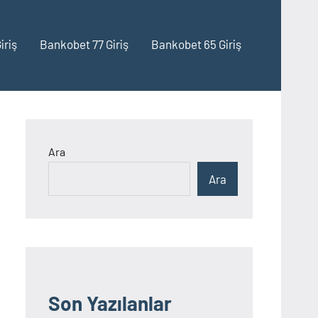
iriş
Bankobet 77 Giriş
Bankobet 65 Giriş
Ara
Ara
Son Yazılanlar