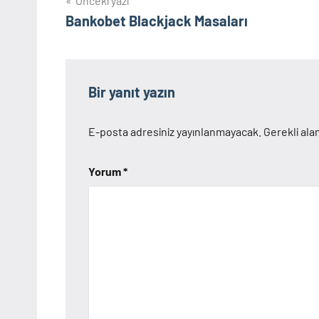
Yazı
Önceki yazı
Bankobet Blackjack Masaları
gezinmesi
Bir yanıt yazın
E-posta adresiniz yayınlanmayacak.
Gerekli ala
Yorum
*