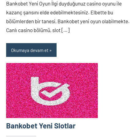
Bankobet Yeni Oyun İlgi duyduğunuz casino oyunu ile
kazanç şansını elde edebilmektesiniz. Elbette bu
bölümlerden bir tanesi, Bankobet yeni oyun olabilmekte.
Canlı casino bölümü, slot […]
Okumaya devam et
Bankobet Yeni Slotlar