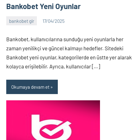
Bankobet Yeni Oyunlar
bankobet gir
17/04/2025
Bankobet
Yorum
yapılmamış
Bankobet, kullanıcılarına sunduğu yeni oyunlarla her
zaman yenilikçi ve güncel kalmayı hedefler. Sitedeki
Bankobet yeni oyunlar, kategorilerde en üstte yer alarak
kolayca erişilebilir. Ayrıca, kullanıcılar […]
Okumaya devam et