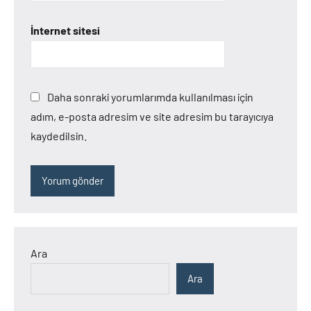
İnternet sitesi
Daha sonraki yorumlarımda kullanılması için
adım, e-posta adresim ve site adresim bu tarayıcıya
kaydedilsin.
Ara
Ara