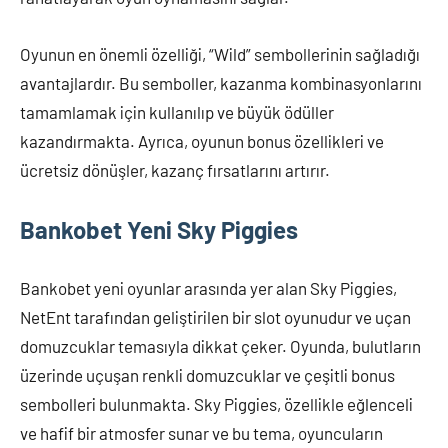
Oyunun en önemli özelliği, “Wild” sembollerinin sağladığı
avantajlardır. Bu semboller, kazanma kombinasyonlarını
tamamlamak için kullanılıp ve büyük ödüller
kazandırmakta. Ayrıca, oyunun bonus özellikleri ve
ücretsiz dönüşler, kazanç fırsatlarını artırır.
Bankobet Yeni Sky Piggies
Bankobet yeni oyunlar arasında yer alan Sky Piggies,
NetEnt tarafından geliştirilen bir slot oyunudur ve uçan
domuzcuklar temasıyla dikkat çeker. Oyunda, bulutların
üzerinde uçuşan renkli domuzcuklar ve çeşitli bonus
sembolleri bulunmakta. Sky Piggies, özellikle eğlenceli
ve hafif bir atmosfer sunar ve bu tema, oyuncuların