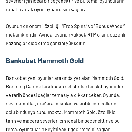
severler için ideal bir seçenektir ve bu tema, oyuncuların
rahatlayarak oyun oynamasını sağlar.
Oyunun en önemli özelliği, “Free Spins” ve “Bonus Wheel”
mekanikleridir. Ayrıca, oyunun yüksek RTP oranı, düzenli
kazançlar elde etme şansını yükseltir.
Bankobet Mammoth Gold
Bankobet yeni oyunlar arasında yer alan Mammoth Gold,
Booming Games tarafından geliştirilen bir slot oyunudur
ve tarih öncesi çağlar temasıyla dikkat çeker. Oyunda,
dev mamutlar, mağara insanları ve antik sembollerle
dolu bir dünya sunulmakta. Mammoth Gold, özellikle
tarih ve macera severler için ideal bir seçenektir ve bu
tema, oyuncuların keyifli vakit geçirmesini sağlar.