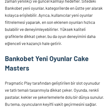
zaman yenilikçi ve güncel kalmayı hedefler. Sitedeki
Bankobet yeni oyunlar, kategorilerde en üstte yer alarak
kolayca erişilebilir. Ayrıca, kullanıcılar yeni oyunlar
filtrelemesi yaparak, en son eklenen oyunları hızlıca
bulabilir ve deneyimleyebilirler. Yüksek kaliteli
grafiklerle dikkat çeker, bu da oyun deneyimini daha
eğlenceli ve kazançlı hale getirir.
Bankobet Yeni Oyunlar Cake
Masters
Pragmatic Play tarafından geliştirilen bir slot oyunudur
ve tatlı temalı tasarımıyla dikkat çeker. Oyunda, renkli
pastalar, kekler ve şekerlemelerle dolu bir dünya sunulur.
Bu tema, oyuncuların keyifli vakit geçirmesini sağlar.