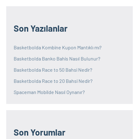
Son Yazılanlar
Basketbolda Kombine Kupon Mantıklı mı?
Basketbolda Banko Bahis Nasıl Bulunur?
Basketbolda Race to 50 Bahsi Nedir?
Basketbolda Race to 20 Bahsi Nedir?
Spaceman Mobilde Nasıl Oynanır?
Son Yorumlar