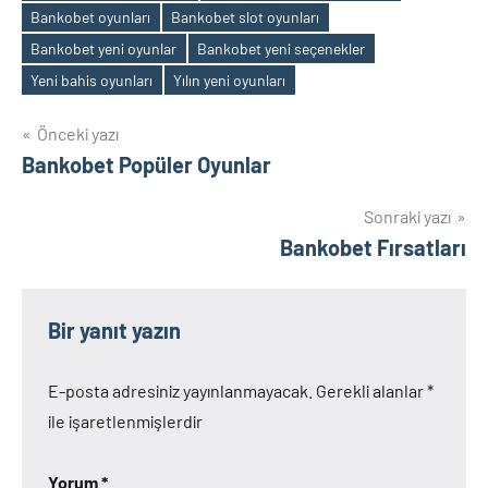
Bankobet oyunları
Bankobet slot oyunları
Etiketler
Bankobet yeni oyunlar
Bankobet yeni seçenekler
Yeni bahis oyunları
Yılın yeni oyunları
Yazı
Önceki yazı
Bankobet Popüler Oyunlar
gezinmesi
Sonraki yazı
Bankobet Fırsatları
Bir yanıt yazın
E-posta adresiniz yayınlanmayacak.
Gerekli alanlar
*
ile işaretlenmişlerdir
Yorum
*